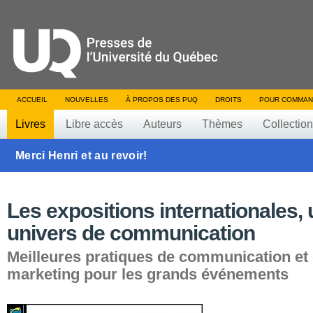
ACCUEIL
NOUVELLES
À PROPOS DES PUQ
DROITS
POUR COMMAN
Livres
Libre accès
Auteurs
Thèmes
Collectio
Merci Henri et au revoir!
Les expositions internationales, 
univers de communication
Meilleures pratiques de communication et
marketing pour les grands événements