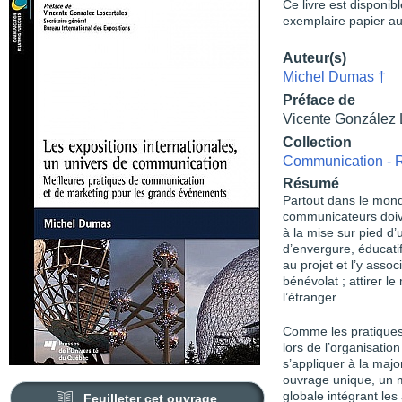
Ce livre est disponib
exemplaire papier au
Auteur(s)
Michel Dumas †
Préface de
Vicente González 
Collection
Communication - R
Résumé
Partout dans le mond
communicateurs doive
à la mise sur pied d’
d’envergure, éducatif,
au projet et l’y asso
bénévolat ; attirer l
l’étranger.
Comme les pratiques 
lors de l’organisatio
s’appliquer à la majo
ouvrage unique, un 
globale intégrant les 
Feuilleter cet ouvrage