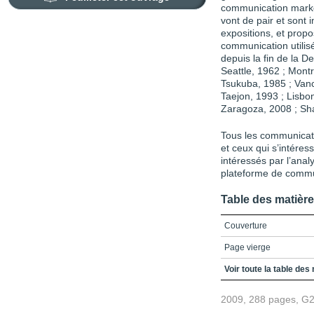
communication marke
vont de pair et sont
expositions, et propo
communication utilisé
depuis la fin de la 
Seattle, 1962 ; Mont
Tsukuba, 1985 ; Vanc
Taejon, 1993 ; Lisbo
Zaragoza, 2008 ; Sh
Tous les communicate
et ceux qui s’intéres
intéressés par l’anal
plateforme de commun
Table des matièr
Couverture
Page vierge
Page vierge
Voir toute la table des
2009, 288 pages, G