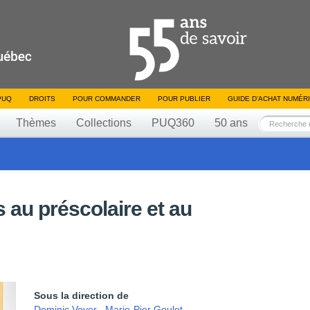
PUQ
DROITS
POUR COMMANDER
POUR PUBLIER
GUIDE D’ACHAT NUMÉR
Thèmes
Collections
PUQ360
50 ans
au préscolaire et au
Sous la direction de
Dominic Voyer
,
Marie-Pier Goulet