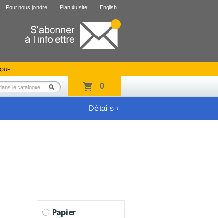
Pour nous joindre
Plan du site
English
IQUE
0
Détails ›