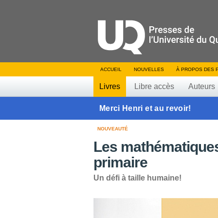
ACCUEIL
NOUVELLES
À PROPOS DES 
Livres
Libre accès
Auteurs
Merci Henri et au revoir!
NOUVEAUTÉ
Les mathématiques 
primaire
Un défi à taille humaine!