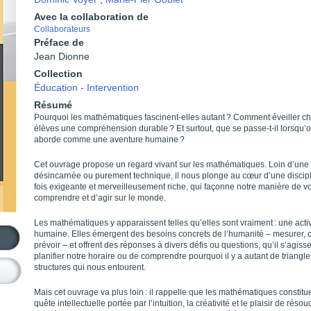
Avec la collaboration de
Collaborateurs
Préface de
Jean Dionne
Collection
Éducation - Intervention
Résumé
Pourquoi les mathématiques fascinent-elles autant ? Comment éveiller ch
élèves une compréhension durable ? Et surtout, que se passe-t-il lorsqu’o
aborde comme une aventure humaine ?
Cet ouvrage propose un regard vivant sur les mathématiques. Loin d’une 
désincarnée ou purement technique, il nous plonge au cœur d’une discipl
fois exigeante et merveilleusement riche, qui façonne notre manière de vo
comprendre et d’agir sur le monde.
Les mathématiques y apparaissent telles qu’elles sont vraiment : une activ
humaine. Elles émergent des besoins concrets de l’humanité – mesurer, 
prévoir – et offrent des réponses à divers défis ou questions, qu’il s’agiss
planifier notre horaire ou de comprendre pourquoi il y a autant de triangl
structures qui nous entourent.
Mais cet ouvrage va plus loin : il rappelle que les mathématiques constitu
quête intellectuelle portée par l’intuition, la créativité et le plaisir de réso