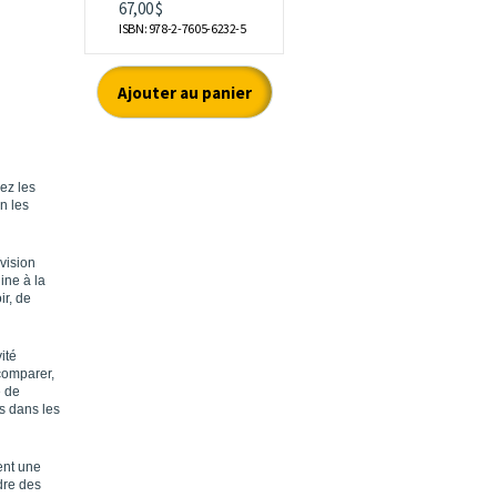
ez les
n les
vision
ine à la
ir, de
ité
comparer,
e de
es dans les
ent une
udre des