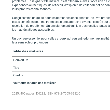
problèmes. Enseigner cette matière, c’est offrir aux élèves l’occasion de v
expériences authentiques, de réfléchir, d’explorer, de collaborer et de con
leurs propres connaissances.
Conçu comme un guide pour les personnes enseignantes, ce livre propo
pistes concrètes pour mettre en place une approche vivante, centrée sur l
résolution de problèmes. Un enseignement qui, loin des recettes toutes fa
les mathématiques accessibles.
Un ouvrage essentiel pour celles et ceux qui veulent redonner aux math
leur sens et leur profondeur.
Table des matières
Couverture
Titre
Crédits
Préface / Réflexions éparses sur les mathématiques et leur apprentissa
Voir toute la table des matières
Référence
2025, 400 pages, D6232, ISBN 978-2-7605-6232-5
Table des matières
Liste des encadrés