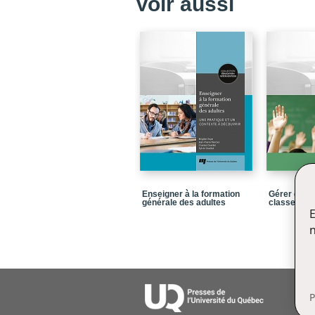
Voir aussi
Enseigner à la formation
Gérer effi
générale des adultes
classe, 2e é
E
n
P