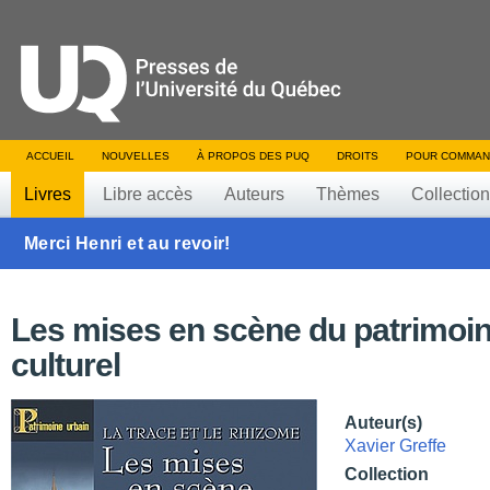
ACCUEIL
NOUVELLES
À PROPOS DES PUQ
DROITS
POUR COMMAN
Livres
Libre accès
Auteurs
Thèmes
Collectio
Merci Henri et au revoir!
Les mises en scène du patrimoi
culturel
Auteur(s)
Xavier Greffe
Collection