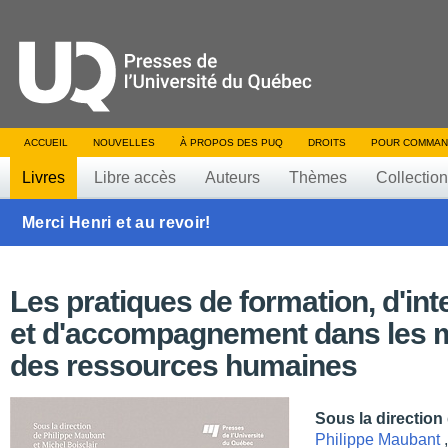
ACCUEIL
NOUVELLES
À PROPOS DES PUQ
DROITS
POUR COMMAN
Livres
Libre accès
Auteurs
Thèmes
Collectio
Merci Henri et au revoir!
Les pratiques de formation, d'int
et d'accompagnement dans les m
des ressources humaines
Sous la direction
Philippe Maubant