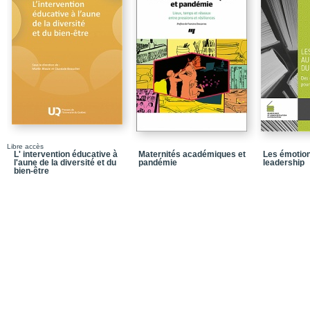
Chapitre 3 - La certific
modèles nationaux et en
Partie III - Le rôle des
enjeux et défis
Chapitre 4 - Le soutien
de l’École nationale d’
Partie IV - Des métiers 
Chapitre 5 - Le conseil 
professionnelle à const
Libre accès
Chapitre 6 - Regards s
L' intervention éducative à
Maternités académiques et
Les émotion
en alphabétisation au
l'aune de la diversité et du
pandémie
leadership
bien-être
Partie V - Des exemples
Chapitre 7 - Implantati
rétention des nouveaux 
Gatineau, une évaluatio
Conclusion - La valeur 
professionnalisation des
pragmatique et utopie r
Bibliographie
Notices biographiques