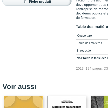
l’action professionnel
Fiche produit
développement des co
l’entreprise de même
décideurs publics et
de formation.
Table des matièr
Couverture
Table des matières
Introduction
Bibliographie
Voir toute la table des
Partie I - Le métier de 
2013, 184 pages, D
praticiens
Chapitre 1 - Enjeux et dé
métier de consultant
Voir aussi
Chapitre 2 - Le métier d
praticien
Partie II - La profession
compétences