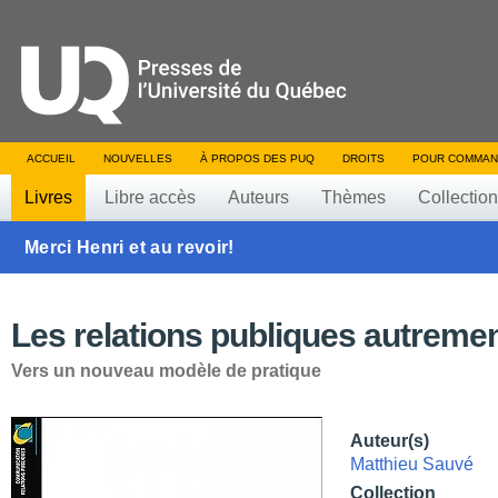
ACCUEIL
NOUVELLES
À PROPOS DES PUQ
DROITS
POUR COMMAN
Livres
Libre accès
Auteurs
Thèmes
Collectio
Merci Henri et au revoir!
Les relations publiques autreme
Vers un nouveau modèle de pratique
Auteur(s)
Matthieu Sauvé
Collection