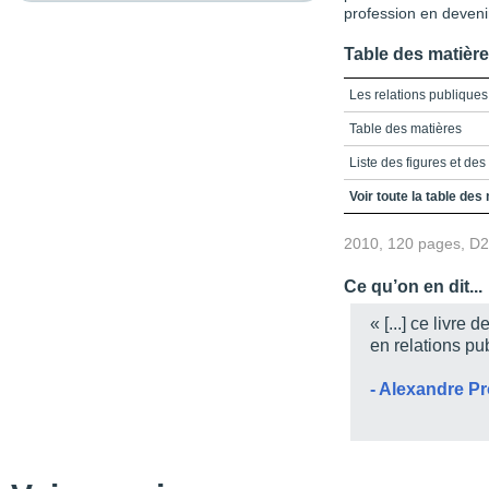
profession en deveni
Table des matièr
Les relations publique
Table des matières
Liste des figures et des
Introduction
Voir toute la table des
Chapitre 1 - Réfléchir s
2010, 120 pages, D
Chapitre 2 - Quelques t
Ce qu’on en dit...
Chapitre 3 - Une perspe
relations publiques
« [...] ce livr
en relations p
Chapitre 4 - Vers un n
Conclusion
- Alexandre P
Annexe - Quelques note
Bibliographie