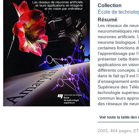
Collection
École de technolo
Résumé
Les réseaux de neur
neuromimétiques résu
neurones artificiels. 
neurone biologique. L
certaines fonctions 
l’apprentissage par l
présenter cette thém
applications en vision
différents concepts. L
dans le fait qu’il es
d’enseignement entre
Supérieure des Téléc
technologie supérieu
commun leurs approc
des réseaux de neur
Table des matièr
Voir toute la table des
2003, 464 pages, E