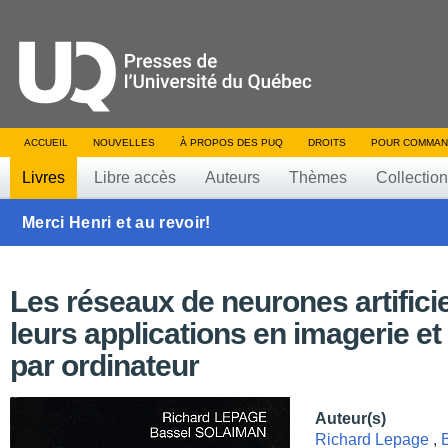
ACCUEIL
NOUVELLES
À PROPOS DES PUQ
DROITS
POUR COMMAN
Livres
Libre accès
Auteurs
Thèmes
Collectio
Merci Henri et au revoir!
Les réseaux de neurones artificie
leurs applications en imagerie et
par ordinateur
Auteur(s)
Richard Lepage
,