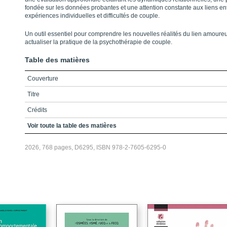
fondée sur les données probantes et une attention constante aux liens en
expériences individuelles et difficultés de couple.
Un outil essentiel pour comprendre les nouvelles réalités du lien amoure
actualiser la pratique de la psychothérapie de couple.
Table des matières
Couverture
Titre
Crédits
Préface
Voir toute la table des matières
Table des matières
2026, 768 pages, D6295, ISBN 978-2-7605-6295-0
Liste des encadrés
Liste des figures
Liste des tableaux
Introduction
Références