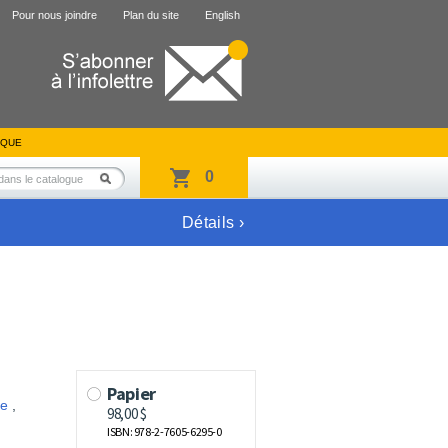
Pour nous joindre
Plan du site
English
IQUE
0
Détails ›
ne
,