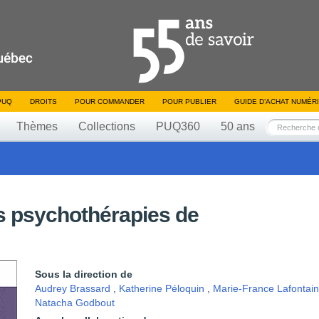
PUQ
DROITS
POUR COMMANDER
POUR PUBLIER
GUIDE D’ACHAT NUMÉR
Thèmes
Collections
PUQ360
50 ans
s psychothérapies de
Sous la direction de
Audrey Brassard
,
Katherine Péloquin
,
Marie-France Lafontai
Natacha Godbout