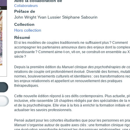
Avec la collaboration de
Collaborateurs
Préface de
John Wright Yvan Lussier Stéphane Sabourin
Collection
Hors collection
Résumé
Et si les modèles de couples traditionnels ne suffisaient plus ? Comment
accompagner les partenaires amoureux dans des enjeux dont la complexi
grandissante ? Comment aime-t-on, vit-on, se construit-on ensemble au 
siècle ?
Depuis la première édition du
Manuel clinique des psychothérapies de c
relations de couple ont profondément évolué. Diversité des formes, mutat
normes, bouleversements culturels et identitaires : ces transformations re
les enjeux relationnels et appellent un renouvellement des pratiques
thérapeutiques.
Cette nouvelle édition répond à ces défis contemporains. Plus actuelle, p
inclusive, elle rassemble 18 chapitres rédigés par des spécialistes de la 
et de la psychothérapie. Elle vise à la fois à enrichir la formation initiale et
actualiser les savoirs professionnels.
Pensé autant pour les cohortes étudiantes que pour les personnes en prat
Manuel
s’orga­nise autour de quatre axes clés : une formation clinique ri
une évaluation approfondie éclairant les dynamiques relationnelles, une 