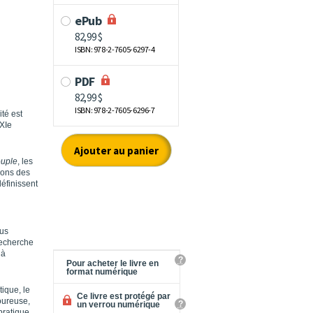
té est
XXIe
ouple
, les
ions des
définissent
lus
recherche
 à
?
Pour acheter le livre en
format numérique
ique, le
Ce livre est protégé par
goureuse,
?
un verrou numérique
pratique