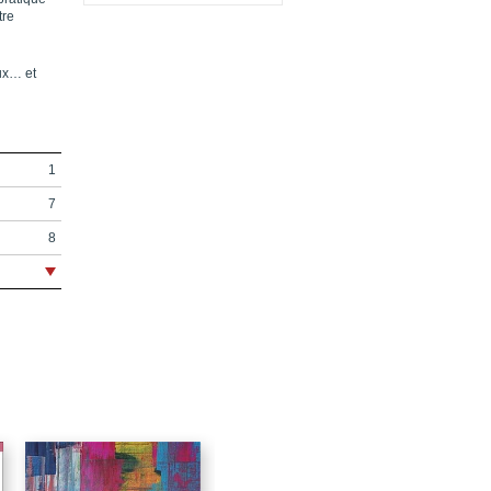
tre
ux… et
1
7
8
9
11
29
31
33
35
43