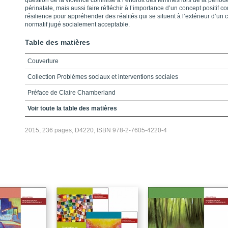
question de la violence commise à l’endroit des femmes lors de la périod
périnatale, mais aussi faire réfléchir à l’importance d’un concept positif 
résilience pour appréhender des réalités qui se situent à l’extérieur d’un 
normatif jugé socialement acceptable.
Table des matières
Couverture
Collection Problèmes sociaux et interventions sociales
Préface de Claire Chamberland
Remerciements
Voir toute la table des matières
Table des matières
2015, 236 pages, D4220, ISBN 978-2-7605-4220-4
Liste des figures et tableaux
Introduction
Chapitre 1 - L’élaboration du projet
Chapitre 2 - Qu’est-ce que la résilience ? : quelques clés de lecture
Chapitre 3 - Pourquoi la violence lors de la grossesse et la maternité
précoce sont-elles des adversités ?
Chapitre 4 - Le cadre conceptuel