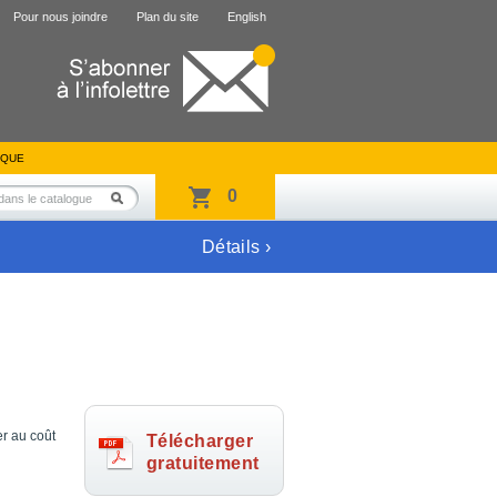
Pour nous joindre
Plan du site
English
IQUE
0
Détails ›
er au coût
Télécharger
gratuitement