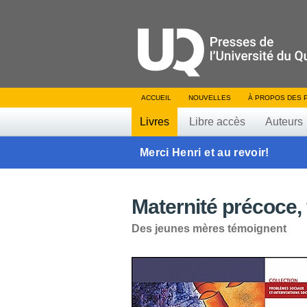
ACCUEIL
NOUVELLES
À PROPOS DES 
Livres
Libre accès
Auteurs
Merci Henri et au revoir!
Maternité précoce, 
Des jeunes mères témoignent