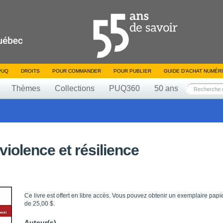
PUQ
DROITS
POUR COMMANDER
POUR PUBLIER
GUIDE D’ACHAT NUMÉR
Thèmes
Collections
PUQ360
50 ans
violence et résilience
Ce livre est offert en libre accès. Vous pouvez obtenir un exemplaire papi
de 25,00 $.
Auteur(s)