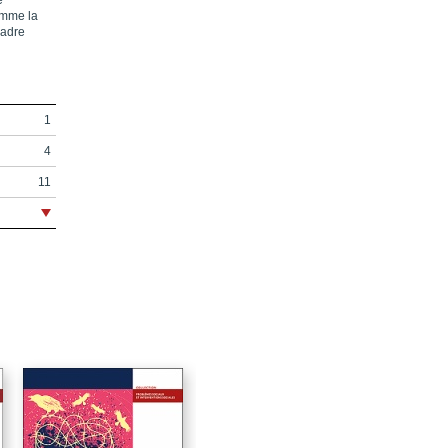
e
comme la
cadre
1
4
11
15
17
21
23
27
33
45
59