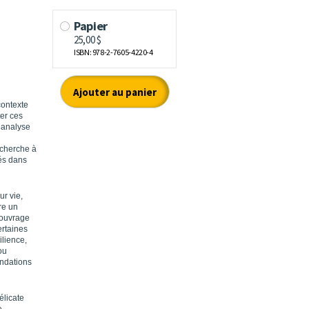
ontexte
ter ces
l’analyse
 cherche à
és dans
ur vie,
re un
 ouvrage
ertaines
ilience,
ou
andations
élicate