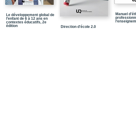
Prendre le temps de pla
Manuel d'ét
Le développement global de
professionn
l’enfant de 6 à 12 ans en
Faire la liste complète 
l’enseignem
contextes éducatifs, 2e
édition
Direction d'école 2.0
Faire la liste des tâche
Suivre le plan
Chapitre 2 / Que fait-o
Choisir l’agenda
Gagner du temps avec 
Prévoir du temps pour s
Éviter le piège de l’hor
Définir les blocs de te
Chapitre 3 / Définir, pri
et les tâches
Consulter l’agenda au d
Noter toutes les obliga
Définir les tâches de la