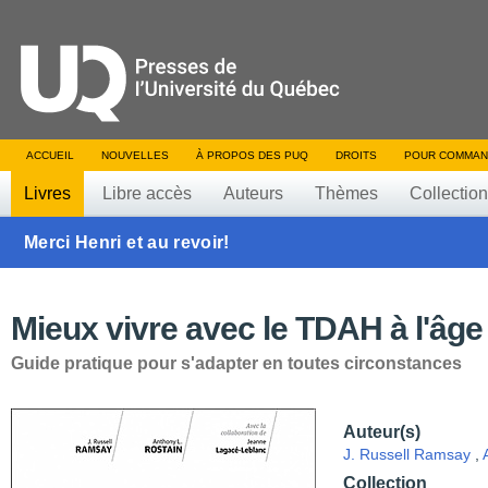
ACCUEIL
NOUVELLES
À PROPOS DES PUQ
DROITS
POUR COMMAN
Livres
Libre accès
Auteurs
Thèmes
Collectio
Merci Henri et au revoir!
Mieux vivre avec le TDAH à l'âge
Guide pratique pour s'adapter en toutes circonstances
Auteur(s)
J. Russell Ramsay
,
Collection