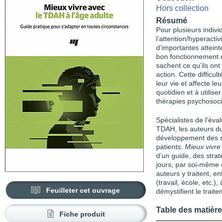
Hors collection
Résumé
Pour plusieurs indivi
l’attention/hyperacti
d’importantes atteint
bon fonctionnement d
sachent ce qu’ils ont 
action. Cette difficu
leur vie et affecte le
quotidien et à utilis
thérapies psychosoci
Spécialistes de l’éva
TDAH, les auteurs du
développement des s
patients.
Mieux vivre
d’un guide, des strat
jours, par soi-même 
auteurs y traitent, en
(travail, école, etc.),
Feuilleter cet ouvrage
démystifient le trai
Table des matièr
Fiche produit