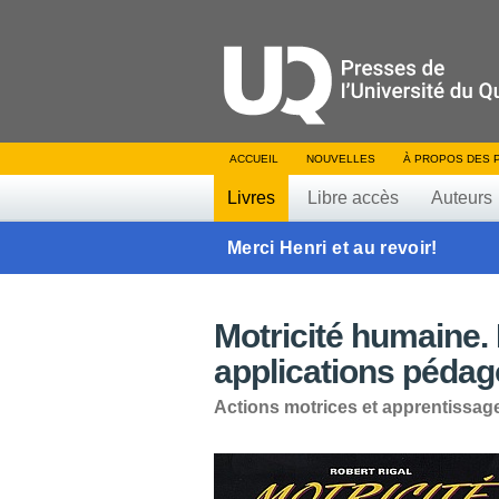
ACCUEIL
NOUVELLES
À PROPOS DES 
Livres
Libre accès
Auteurs
Merci Henri et au revoir!
Motricité humaine.
applications pédag
Actions motrices et apprentissage