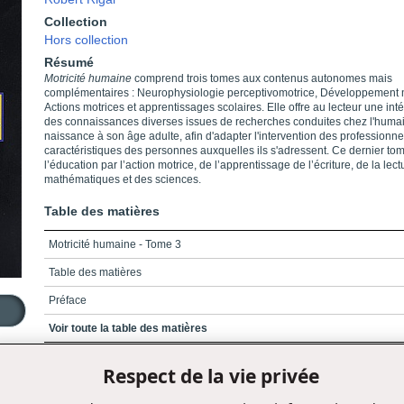
Collection
Hors collection
Résumé
Motricité humaine
comprend trois tomes aux contenus autonomes mais
complémentaires : Neurophysiologie perceptivomotrice, Développement 
Actions motrices et apprentissages scolaires. Elle offre au lecteur une int
des connaissances diverses issues de recherches conduites chez l'humai
naissance à son âge adulte, afin d'adapter l'intervention des professionne
caractéristiques des personnes auxquelles ils s'adressent. Ce dernier tom
l’éducation par l’action motrice, de l’apprentissage de l’écriture, de la lect
mathématiques et des sciences.
Table des matières
Motricité humaine - Tome 3
Table des matières
Préface
Introduction
Voir toute la table des matières
Chapitre 1 : L'éductaion par l'action motrice - cadre conceptuel
1996, 176 pages, DA646, ISBN 978-2-7605-0646-6
Respect de la vie privée
Chapitre 2 : L'apprentissage par l'écriture - le graphisme