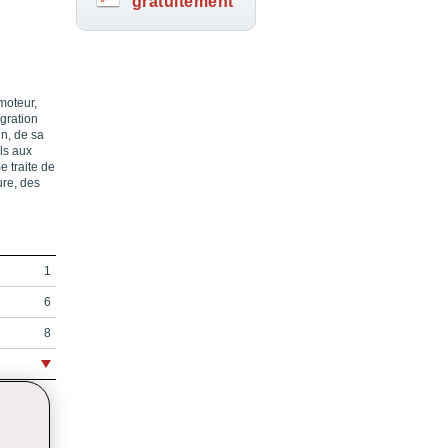
gratuitement
moteur,
égration
n, de sa
ls aux
e traite de
ure, des
1
6
8
12
20
58