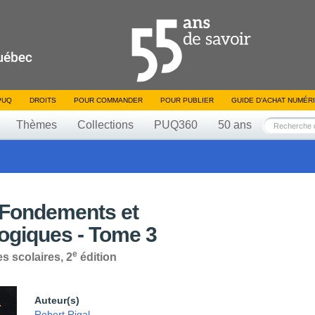
PUQ
DROITS
POUR COMMANDER
POUR PUBLIER
GUIDE D’ACHAT NUMÉR
Thèmes
Collections
PUQ360
50 ans
 Fondements et
ogiques - Tome 3
e
s scolaires, 2
édition
Auteur(s)
Robert Rigal