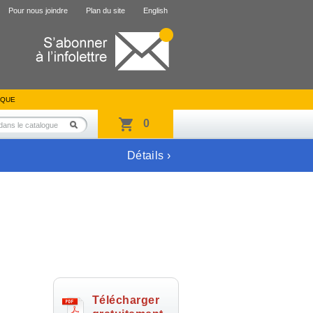
Pour nous joindre
Plan du site
English
IQUE
0
Détails ›
Télécharger