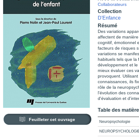
Collaborateurs
Collection
D'Enfance
Résumé
Des variations appa
affectent de manièr
cognitif, émotionnel 
facteurs de risques s
variations se manife
habituels tels que la 
développement et le 
mieux évaluer ces var
provoquent. Utilisant
connaissances, ils fi
rôle de la neuropsych
l'évolution des conn
d'évaluation et d'inte
Table des matièr
Feuilleter cet ouvrage
Neuropsychologie
NEUROPSYCHOLOGI