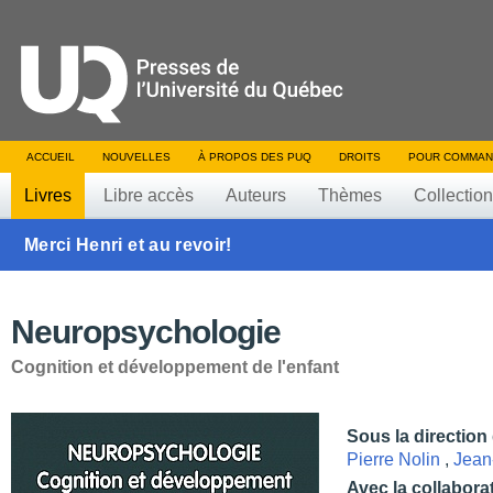
ACCUEIL
NOUVELLES
À PROPOS DES PUQ
DROITS
POUR COMMAN
Livres
Libre accès
Auteurs
Thèmes
Collectio
Merci Henri et au revoir!
Neuropsychologie
Cognition et développement de l'enfant
Sous la direction
Pierre Nolin
,
Jean
Avec la collabora