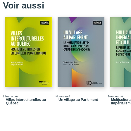
Voir aussi
chapitre 4. Le rapatrie
Partie II - La significa
Chapitre 5. Plus de dét
constitutionnelles de
Chapitre 6. Constitutio
Chapitre 7. La politique
Chapitre 8. La mémoire
désillusion ou contesta
Partie III - La Charte ca
Chapitre 9. Rapatrieme
Chapitre 10. Une bonne
Libre accès
Nouveauté
Nouveauté
Chapitre 11. Le Québec 
Villes interculturelles au
Un village au Parlement
Multicultura
Québec
impérialism
Chapitre 12. Féminismes
canadienne des droits e
Chapitre 13. De l’arène
francophones minoritai
droits et libertés