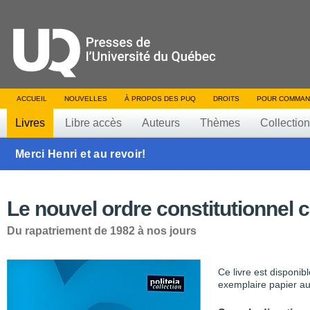
ACCUEIL
NOUVELLES
À PROPOS DES PUQ
DROITS
POUR COMMAN
Livres
Libre accès
Auteurs
Thèmes
Collectio
Merci Henri et au revoir!
Le nouvel ordre constitutionnel 
Du rapatriement de 1982 à nos jours
Ce livre est disponib
exemplaire papier au 