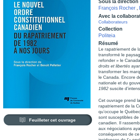
Sous la direction
François Rocher
,
Avec la collabora
Collaborateurs
Collection
Politeia
Résumé
Le rapatriement de l
transformé le paysag
refonder » le Canada
droits et libertés
ayan
transformer les marq
le Canada. Encore de
nationale et du gou
1982
suscite d’inten
Cet ouvrage prend l
rapatriement de la Con
qu’occupe le Québec 
sont susceptibles de 
Feuilleter cet ouvrage
canadien. Il rassembl
aux négociations aya
conséquences de ce 
incidences de l’« en