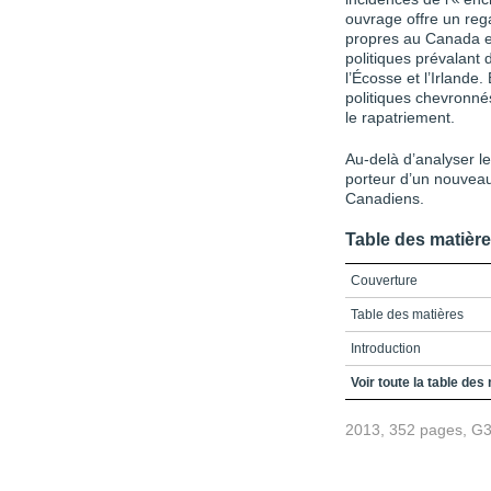
ouvrage offre un rega
propres au Canada e
politiques prévalant
l’Écosse et l’Irlande
politiques chevronné
le rapatriement.
Au-delà d’analyser le
porteur d’un nouveau
Canadiens.
Table des matièr
Couverture
Table des matières
Introduction
Partie I - Au coeur des 
Voir toute la table des
Chapitre 1. Le jour où 
2013, 352 pages, G
Chapitre 2. Les vrais c
Chapitre 3. Les mythes 