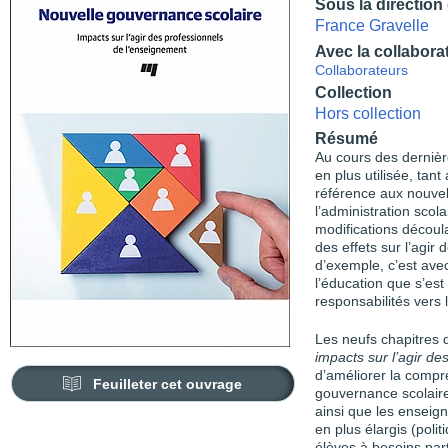
Sous la direction
France Gravelle
Avec la collabora
Collaborateurs
Collection
Hors collection
Résumé
Au cours des dernièr
en plus utilisée, tan
référence aux nouvel
l’administration scol
modifications découl
des effets sur l’agir
d’exemple, c’est avec
l’éducation que s’est
responsabilités vers
Les neufs chapitres
impacts sur l’agir d
d’améliorer la comp
Feuilleter cet ouvrage
gouvernance scolaire
ainsi que les enseig
en plus élargis (poli
élèves à besoins part