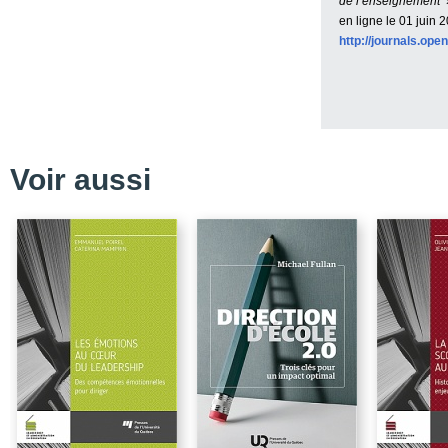
de l’enseignement
en ligne le
01 juin 
1 / Disjonction et colo
http://journals.ope
2 / La NGP et la GAR 
acteurs enseignants
3 / Perspectives empiri
quotidien des enseigna
Conclusion
Voir aussi
Références
Chapitre 2 / Nouvelle g
collaboration – Métiss
Conclusion
Références
Chapitre 3 / La planific
les directions d’école et
Conclusion
Références
Chapitre 4 / Nouvelle 
exigences professionnel