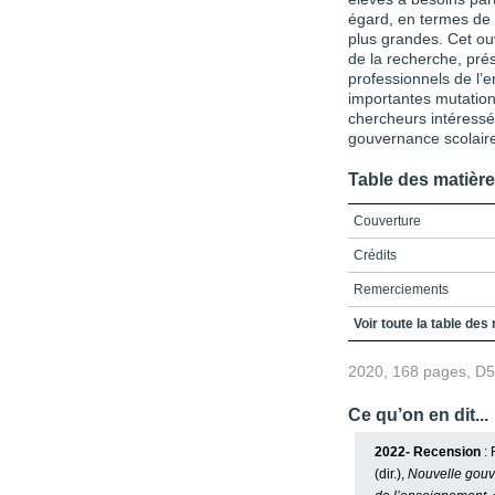
égard, en termes de 
plus grandes. Cet ouv
de la recherche, prés
professionnels de l’
importantes mutation
chercheurs intéressé
gouvernance scolair
Table des matièr
Couverture
Crédits
Remerciements
Table des matières
Voir toute la table des
Liste des figures et des
2020, 168 pages, D
Liste des abréviations
Ce qu’on en dit...
Introduction
2022- Recension
: 
Chapitre 1 / Financiari
(dir.),
Nouvelle gouve
Une optique habermassi
la gestion axée sur les