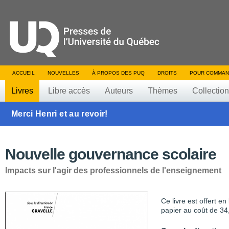
ACCUEIL
NOUVELLES
À PROPOS DES PUQ
DROITS
POUR COMMAN
Livres
Libre accès
Auteurs
Thèmes
Collectio
Merci Henri et au revoir!
Nouvelle gouvernance scolaire
Impacts sur l'agir des professionnels de l'enseignement
Ce livre est offert e
papier au coût de 34