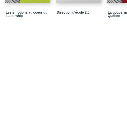
Conclusion
Les émotions au coeur du
Direction d'école 2.0
La gouverna
Références
leadership
Québec
Chapitre 5 / PASSION 
d’établissement d’ense
gouvernance scolaire 
Contexte en lien avec 
Québec
1 / Identification de fa
d’épuisement professio
2 / Principaux facteurs
d’enseignement à vivre
3 / Ambiguïté du rôle 
professionnel
Conclusion
Références
Chapitre 6 / Autoévalua
développement professi
coconstruite
Conclusion