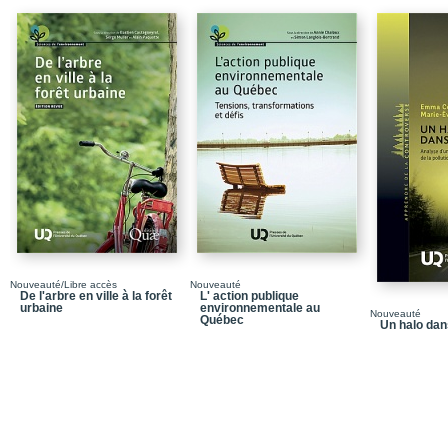
Liste des sigles et acr
Introduction
Chapitre 1 / La genèse 
5 / Pour une coexistenc
de la Gaspésie
Références
Chapitre 2 / Un état de 
Nord (Eubalaena glacia
1 / Étudier la distribu
écologie
Discussion et conclusi
Nouveauté/Libre accès
Nouveauté
De l'arbre en ville à la forêt
L' action publique
Références
urbaine
environnementale au
Nouveauté
Québec
Un halo dans
Chapitre 3 / Les pêcheu
les baleines noires
1 / Le déroulement gén
9 / Le présent et l’aven
10 / Les recommandatio