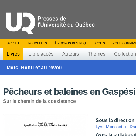
ACCUEIL
NOUVELLES
À PROPOS DES PUQ
DROITS
POUR COMMAN
Livres
Libre accès
Auteurs
Thèmes
Collectio
Merci Henri et au revoir!
Pêcheurs et baleines en Gaspési
Sur le chemin de la coexistence
Sous la direction
Lyne Morissette
,
Dan
Avec la collabora