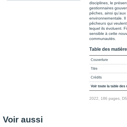
disciplines, le prése
gestionnaires gouve
pêches, ainsi qu’aux
environnementale. Il
pêcheurs qui veulent
lequel ils évoluent. 
sensible à cette nou
communautés.
Table des matièr
Couverture
Titre
Crédits
Préface
Voir toute la table des
Remerciements
2022, 186 pages, D
Table des matières
Liste des figures
Voir aussi
Liste des tableaux