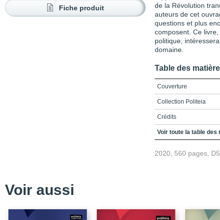
de la Révolution tra
Fiche produit
auteurs de cet ouvra
questions et plus enc
composent. Ce livre, 
politique, intéresser
domaine.
Table des matièr
Couverture
Collection Politeia
Crédits
Remerciements
Voir toute la table des
Table des matières
2020, 560 pages, D
Liste des abréviations
INTRODUCTION
Voir aussi
Présentation | Regards 
acteurs, enjeux et pers
Chapitre 1 | Réflexions 