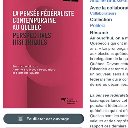
Antoine Brousseau
Avec la collabora
Collaborateurs
Collection
Politeia
Résumé
Aujourd’hui, on a m
Québécois qui ont mi
ans. » En prononçant
aux élections québéc
la relégation de la q
Québec. Devant cette
l’historien est tenté d
un nouveau sens à la
fédéralisme qui a con
dernières décennies.
La pensée fédéralis
historiques
lance cet
penchant fédéraliste
québécois qui ont dé
Quelles sont les vari
Feuilleter cet ouvrage
valeurs et des repré
rapport ces derniers 