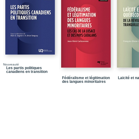
canadien
PARTIE 1 | DES ACTE
RESPONSABLES POLI
Chapitre 2 | De l’autono
particulier du Québec c
Révolution tranquille
Chapitre 3 | Le Parti ég
l’Assemblée nationale
Chapitre 4 | La vision q
(1998-2008) : Benoît Pe
Nouveauté
Les partis politiques
Chapitre 5 | Le fédérali
canadiens en transition
fédéralisme et national
Fédéralisme et légitimation
Laïcité et 
Coalition avenir Québe
des langues minoritaires
PARTIE 2 | LES INT
TROISIÈME VOIE »
Chapitre 6 | « La fédér
digérer… » : L’évolution
traditionalistes à trave
(1945-1973)
Chapitre 7 | « Paver le 
de Solange Chaput-Ro