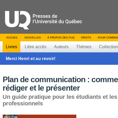
ACCUEIL
NOUVELLES
À PROPOS DES PUQ
DROITS
POUR COMMAN
Livres
Libre accès
Auteurs
Thèmes
Collectio
Merci Henri et au revoir!
Plan de communication : commen
rédiger et le présenter
Un guide pratique pour les étudiants et les
professionnels