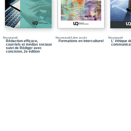
Chapitre 6 | Les moye
Chapitre 7 | Le calendri
Chapitre 8 | Le budge
Chapitre 9 | L’évaluation
Nouveauté
Nouveauté/Libre accès
Nouveauté
mesures
Rédaction efficace,
Formations en interculturel
L' éthique d
courriels et médias sociaux
communicat
Annexes
suivi de Rédiger avec
concision, 2e édition
Bibliographie
Dans la meme collecti
Quatrième de couvertu