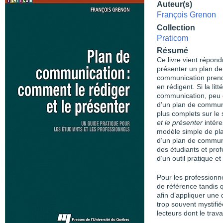
Auteur(s)
François Grenon
Collection
Praticom
Résumé
Ce livre vient répon
présenter un plan de
communication prend 
en rédigent. Si la lit
communication, peu d
d’un plan de communi
plus complets sur le 
et le présenter
intér
modèle simple de pla
d’un plan de communic
des étudiants et pro
d’un outil pratique et
Pour les professionne
de référence tandis 
afin d’appliquer une
trop souvent mystifi
lecteurs dont le trava