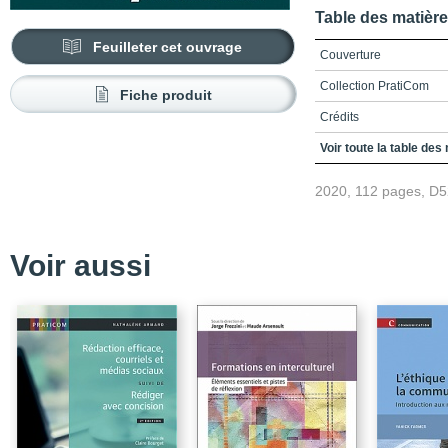
Table des matièr
Feuilleter cet ouvrage
Couverture
Collection PratiCom
Fiche produit
Crédits
Table des matières
Voir toute la table des
Liste des encadrés
2020, 112 pages, D
Liste des figures et des
Liste des annexes
Voir aussi
Avant-propos - Le sens 
Chapitre 1 | Les étapes 
Chapitre 2 | L’analyse de
Chapitre 3 | Les object
associées
Chapitre 4 | L’axe de 
Chapitre 5 | Les publics