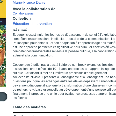
Marie-France Daniel
Avec la collaboration de
Collaborateurs
Collection
Éducation - Intervention
Résumé
Éduquer, c’est stimuler les jeunes au dépassement de soi et à l’exploitati
compétences sur les plans intellectuel, social et de la communication. La
Philosophie pour enfants - et son adaptation à l’apprentissage des mathé
est une approche pertinente et significative pour stimuler chez les élèves
compétences transversales reliées à la pensée critique, à la coopération
autrui et à la communication.
Cet ouvrage étudie, pas à pas, à l’aide de nombreux exemples tirés des
discussions entre élèves de 10-11 ans, un processus d’apprentissage de
critique. Ce faisant, il met en lumière un processus d’enseignement
socioconstructiviste. Il présente à l’enseignante et à l’enseignant une ba
questions pour que les échanges entre les élèves dépassent l’anecdote e
deviennent dialogue; il explique la transformation d’une classe en « co
de recherche », base essentielle au développement d’une pensée critiqu
finalement, il propose une grille pour évaluer ce processus d’apprentiss
les élèves.
Table des matières