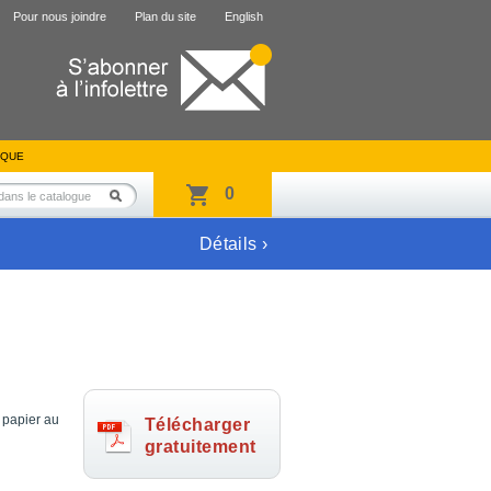
Pour nous joindre
Plan du site
English
IQUE
0
Détails ›
 papier au
Télécharger
gratuitement