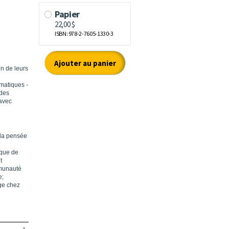
on de leurs
matiques -
 des
 avec
 la pensée
nque de
t
mmunauté
e;
age chez