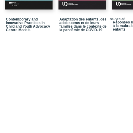
Chapitre 3 – Les facteu
périnatale
Chapitre 4 – Les dépre
Contemporary and
Adaptation des enfants, des
Nouveauté
Réponses in
Innovative Practices in
adolescents et de leurs
à la maltrai
Child and Youth Advocacy
familles dans le contexte de
Chapitre 5 – La malnutr
enfants
Centre Models
la pandémie de COVID-19
Chapitre 6 – La violenc
et les répercussions ch
Chapitre 7 – La consom
Chapitre 8 – Les réper
leurs implications prati
Chapitre 9 – La transmi
développementaux et l’
perspective économiqu
PARTIE 3 – PROGRA
D’INTERVENTION PR
Chapitre 10 – L’éducat
Chapitre 11 – La méth
humaniste pour prendr
Chapitre 12 – Les visit
développement de l’enf