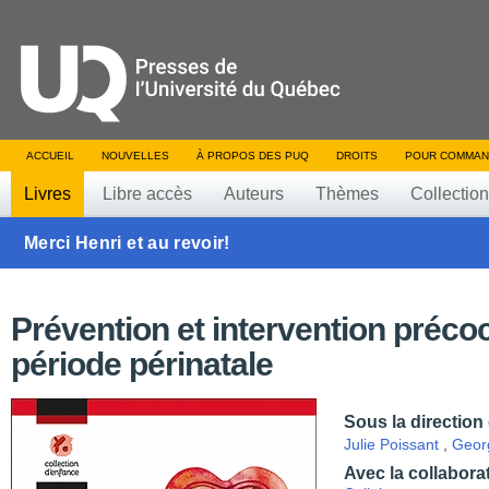
ACCUEIL
NOUVELLES
À PROPOS DES PUQ
DROITS
POUR COMMAN
Livres
Libre accès
Auteurs
Thèmes
Collectio
Merci Henri et au revoir!
Prévention et intervention préco
période périnatale
Sous la direction
Julie Poissant
,
Geor
Avec la collabora