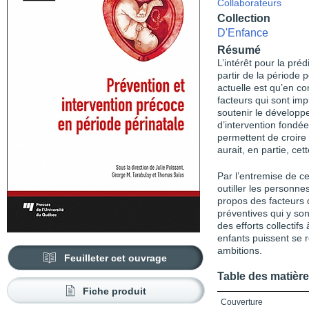
Collaborateurs
Collection
D'Enfance
Résumé
L’intérêt pour la pré
partir de la période p
actuelle est qu’en c
facteurs qui sont im
soutenir le développ
d’intervention fondée
permettent de croire 
aurait, en partie, ce
Par l’entremise de ce
outiller les personne
propos des facteurs 
préventives qui y so
des efforts collectif
enfants puissent se r
ambitions.
Feuilleter cet ouvrage
Table des matièr
Fiche produit
Couverture