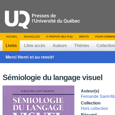
ACCUEIL
NOUVELLES
À PROPOS DES PUQ
DROITS
POUR COMMAN
Livres
Libre accès
Auteurs
Thèmes
Collectio
Merci Henri et au revoir!
Sémiologie du langage visuel
Auteur(s)
Fernande Saint-Ma
Collection
Hors collection
Résumé