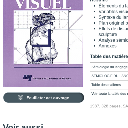
Éléments du l
Variables visu
Syntaxe du la
Plan originel p
Effets de dist
sculpture
Analyse sémio
Annexes
Table des matièr
Sémiologie du langage 
SÉMIOLOGIE DU LAN
Table des matières
Avant-propos
Voir toute la table des
Feuilleter cet ouvrage
Notes bibliographiques
1987, 328 pages, S
Chapitre 1_Éléments du
Chapitre 2_Variables vi
Voir aussi