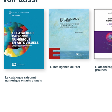
Chapitre 3_Syntaxe du 
Chapitre 4_Plan originel
Chapitre 5_Effets de di
Chapitre 6_Grammaire d
Chapitre 7_Grammaire d
Annexes
Annexe 1_Informations 
Annexe 2_Caractéristi
Annexe 3_Analyse des
L' intelligence de l'art
L' art-théra
groupes
Annexe 4_Système de n
Le catalogue raisonné
numérique en arts visuels