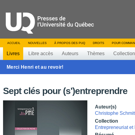
ACCUEIL
NOUVELLES
À PROPOS DES PUQ
DROITS
POUR COMMAN
Livres
Libre accès
Auteurs
Thèmes
Collectio
Merci Henri et au revoir!
Sept clés pour (s')entreprendre
Auteur(s)
Christophe Schmit
Collection
Entrepreneuriat e
Résumé