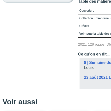
Table des matièr
Couverture
Collection Entrepreneu
Crédits
Remerciements
Voir toute la table des
Table des matières
2021, 128 pages, D
Liste des figures et des
Ce qu’on en dit...
Introduction
8 | Semaine d
Clé 1 / Entreprendre, c’
Louis
Des démarches entrepre
23 août 2021 
La néguentropie ou com
Au commencement pour e
Le projet entrepreneuri
Voir aussi
Clé 2 / Organiser les co
La pensée complexe pour