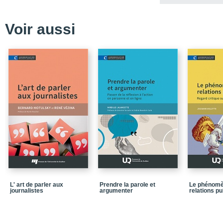
pression
Chapitre 4. La communi
Voir aussi
définitions
Chapitre 5. Quand la cr
Chapitre 6. Les sept rè
médiatisée
Conclusion. Les limites
gouvernementale
Annexe 1. Guide d’entre
Annexe 2. Guide d’entre
Annexe 3. Organigramm
gouvernementale
Bibliographie
Médiagraphie
L' art de parler aux
Prendre la parole et
Le phénomè
Dans la meme collecti
journalistes
argumenter
relations p
Quatrième de couvertu