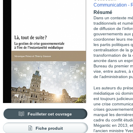
Communication - R
Résumé
Dans un contexte méd
traditionnels et numé
de diffusion de l’inf
gouvernements aux pr
coordonner leurs mes
les partis politique
centralisation de la 
transformation de l
ancrée dans un espri
Bureau du premier mi
vise, entre autres, à
de l’administration p
Les auteurs du prés
médiatique où domine 
est toujours judicie
une crise communicati
crises gouvernementa
Feuilleter cet ouvrage
marqué les dernières
cadre du conflit étud
Mégantic en 2013, e
Fiche produit
l’ancien ministre Yv