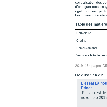
centralisation des o
d’endiguer tous les 
également une partic
lorsqu’une crise ébr
Table des matièr
Couverture
Crédits
Remerciements
Table des matières
Voir toute la table des
Liste des figures et des
2019, 164 pages, D
Liste des abréviations
Ce qu’on en dit...
Introduction. L’étude 
l’instantanéité médiat
L'essai Là, to
Prince
Chapitre 1. La médiatis
Plus on est de f
Chapitre 2. L’étude de 
novembre 201
gouvernementales au 
Chapitre 3. La gestion