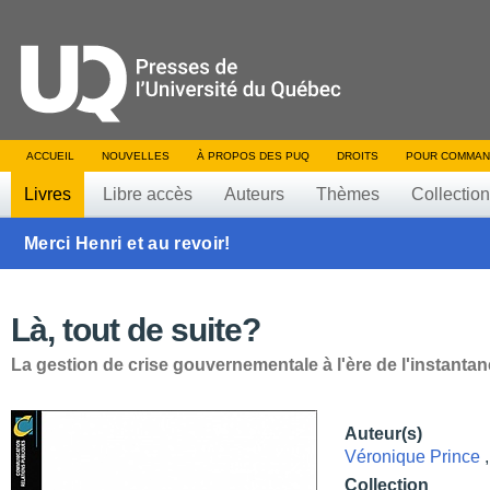
ACCUEIL
NOUVELLES
À PROPOS DES PUQ
DROITS
POUR COMMAN
Livres
Libre accès
Auteurs
Thèmes
Collectio
Merci Henri et au revoir!
Là, tout de suite?
La gestion de crise gouvernementale à l'ère de l'instantan
Auteur(s)
Véronique Prince
Collection