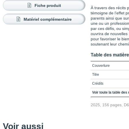
Fiche produit
À travers des récits p
témoigne de l’effet 
parents ainsi que su
Matériel complémentaire
une ou un professio
par ces défis, ou si
ouvrira de nouvelles
pour favoriser le bie
soutenant leur chemi
Table des matièr
Couverture
Titre
Crédits
Préface
Voir toute la table des
Remerciements
2025, 156 pages, D
Table des matières
Liste des figures et tab
Voir aussi
Avant-propos