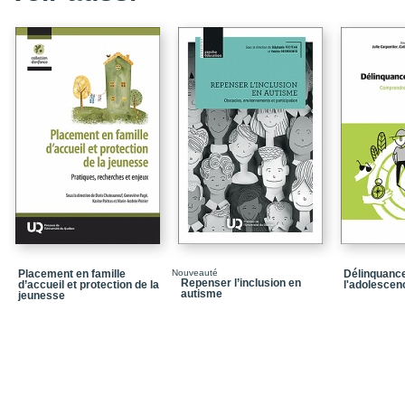
Chapitre 1 / Trouble du
Références
Chapitre 2 / Qualité de 
Références
Chapitre 3 / Thérapie c
deuxième et troisième 
Références
Chapitre 4 / Recension 
yoga conçus pour les e
Conclusion
Placement en famille
Nouveauté
Délinquanc
Références
Repenser l’inclusion en
d’accueil et protection de la
l'adolescen
autisme
jeunesse
Chapitre 5 / Mise en p
présentant un trouble d
Références
Chapitre 6 / Effet du p
d’enfants présentant un 
vie