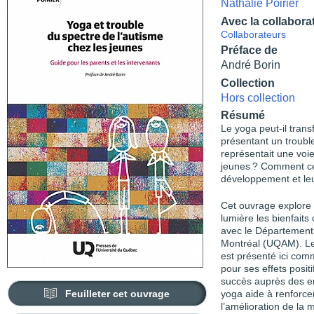
Nathalie Poirier
Avec la collabora
Collaborateurs
Préface de
André Borin
Collection
Hors collection
Résumé
Le yoga peut-il tran
présentant un trouble
représentait une voie
jeunes ? Comment cett
développement et leu
Cet ouvrage explore l
lumière les bienfait
avec le Département 
Montréal (UQAM). Le 
est présenté ici com
pour ses effets posit
succès auprès des en
Feuilleter cet ouvrage
yoga aide à renforcer
l’amélioration de la m