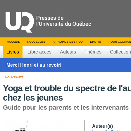
ACCUEIL
NOUVELLES
À PROPOS DES PUQ
DROITS
POUR COMMAN
Livres
Libre accès
Auteurs
Thèmes
Collectio
Merci Henri et au revoir!
NOUVEAUTÉ
Yoga et trouble du spectre de l'a
chez les jeunes
Guide pour les parents et les intervenants
Auteur(s)