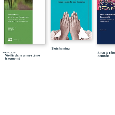
Présentation des chapit
Références
Chapitre 1 - Sans filtre
l’accès à la justice
Conclusion. Pour un véri
Références
Slutshaming
Chapitre 2 - Promouvoir 
Nouveauté
Sous la réhab
Démanteler le filtre de 
Vieillir dans un système
contrôle
fragmenté
Figure 2.1 - De l’arbre 
travail social
Tableau 2.1 - Filtre de l
à mettre de l’avant pou
l’action antiraciste
Conclusion. Démanteler l
prometteur pour combiner
en contexte de travail s
Références
Chapitre 3 - Mettre fin 