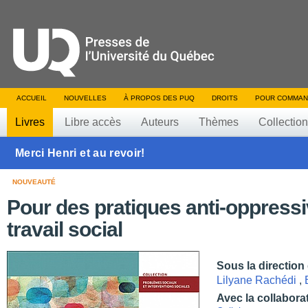
ACCUEIL
NOUVELLES
À PROPOS DES PUQ
DROITS
POUR COMMAN
Livres
Libre accès
Auteurs
Thèmes
Collectio
Merci Henri et au revoir!
NOUVEAUTÉ
Pour des pratiques anti-oppress
travail social
Sous la direction
Lilyane Rachédi
,
Avec la collabora