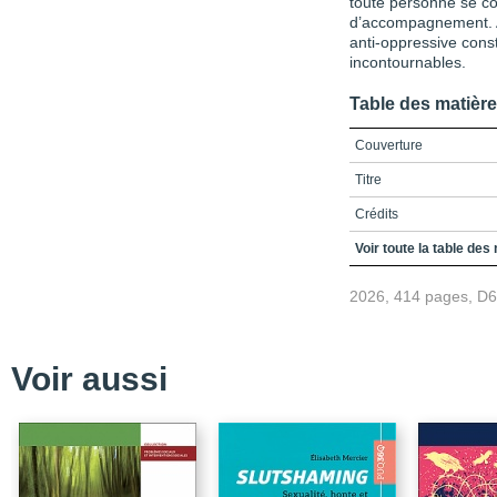
toute personne se co
d’accompagnement. A
anti-oppressive cons
incontournables.
Table des matièr
Couverture
Titre
Crédits
Préface
Voir toute la table des
Remerciements
2026, 414 pages, D
Table des matières
Liste des encadrés, des
Voir aussi
Liste des sigles et acr
Introduction
Pourquoi un livre sur l’
Note sur la terminologi