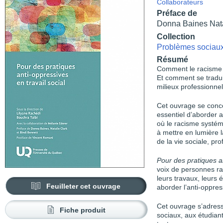
Collaborateurs
Préface de
Donna Baines Nata
Collection
Problèmes sociaux 
Résumé
Comment le racisme s
Et comment se tradui
milieux professionnel
Cet ouvrage se conce
essentiel d’aborder a
où le racisme systém
à mettre en lumière l
de la vie sociale, pr
Pour des pratiques an
voix de personnes r
leurs travaux, leurs 
Feuilleter cet ouvrage
aborder l’anti-oppres
Cet ouvrage s’adresse
Fiche produit
sociaux, aux étudiant