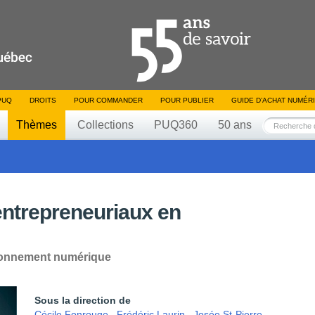
PUQ
DROITS
POUR COMMANDER
POUR PUBLIER
GUIDE D’ACHAT NUMÉR
Thèmes
Collections
PUQ360
50 ans
ntrepreneuriaux en
ronnement numérique
Sous la direction de
Cécile Fonrouge
,
Frédéric Laurin
,
Josée St-Pierre