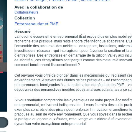
Avec la collaboration de
Collaborateurs
Collection
Entrepreneuriat et PME
Résumé
La notion d’écosystème entrepreneurial (ÉE) est de plus en plus mobilisé
recherche et la pratique, mais reste encore très théorique et abstraite. L’
l’ensemble des acteurs et des actrices – entreprises, institutions, universit
investisseurs, réseaux – qui interagissent pour favoriser la création et la 
d’entreprises. Des entreprises en démarrage de la Silicon Valley aux inc
de Montréal, ces écosystèmes sont perçus comme des moteurs d’innovati
comment fonctionnent-ils concrètement ?
Cet ouvrage vous offre de plonger dans les mécanismes qui régissent ce
environnements. À travers des études de cas pratiques – de l’accompag
entrepreneures immigrantes à la transformation numérique des PME – v
découvrirez des perspectives inédites et des analyses éclairantes à ce suj
Si vous souhaitez comprendre les dynamiques de votre propre écosystè
entrepreneurial, ce livre est indispensable. Il vous fournira des outils prat
exemples concrets et des pistes pour renforcer l’innovation et améliorer l
pratiques au sein de votre environnement. Que vous soyez dans la reche
la pratique ou encore aux études, cet ouvrage vous aidera à réinventer et
dynamiser votre écosystème entrepreneurial.