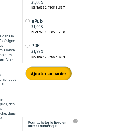
e dans la
ÉE désigne
és,
croissance
ubateurs
on. Mais
s
nement des
ous
et.
me
iques, des
es
rche, dans
 à
?
Pour acheter le livre en
format numérique