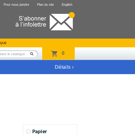
Pour nous joindre
Plan du site
English
IQUE
0
Détails ›