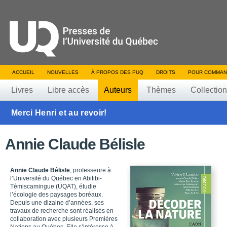
ACCUEIL
NOUVELLES
À PROPOS DES PUQ
DROITS
POUR COMMAN
Livres
Libre accès
Auteurs
Thèmes
Collectio
Merci Henri et au revoir!
Annie Claude Bélisle
Annie Claude Bélisle
, professeure à
l’Université du Québec en Abitibi-
Témiscamingue (UQAT), étudie
l’écologie des paysages boréaux.
Depuis une dizaine d’années, ses
travaux de recherche sont réalisés en
collaboration avec plusieurs Premières