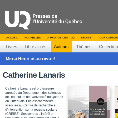
ACCUEIL
NOUVELLES
À PROPOS DES PUQ
DROITS
POUR COMMAN
Livres
Libre accès
Auteurs
Thèmes
Collectio
Merci Henri et au revoir!
Catherine Lanaris
Catherine Lanaris est professeure
agrégée au Département des sciences
de l'éducation de l'Université du Québec
en Outaouais. Elle est chercheure
associée au Centre de recherche et
d'intervention sur la réussite scolaire
(CRIRES). Ses centres d'intérêt en