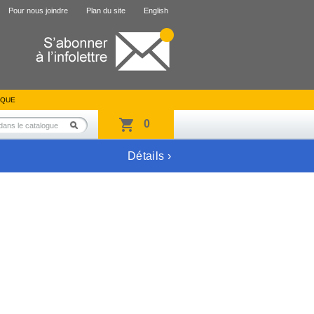
Pour nous joindre
Plan du site
English
IQUE
0
Détails ›