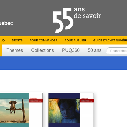
PUQ
DROITS
POUR COMMANDER
POUR PUBLIER
GUIDE D’ACHAT NUMÉR
Thèmes
Collections
PUQ360
50 ans