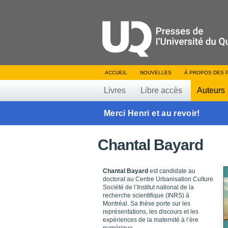
ACCUEIL
NOUVELLES
À PROPOS DES 
Livres
Libre accès
Auteurs
Merci Henri et au revoir!
Chantal Bayard
Chantal Bayard
est candidate au
doctorat au Centre Urbanisation Culture
Société de l’Institut national de la
recherche scientifique (INRS) à
Montréal. Sa thèse porte sur les
représentations, les discours et les
expériences de la maternité à l’ère