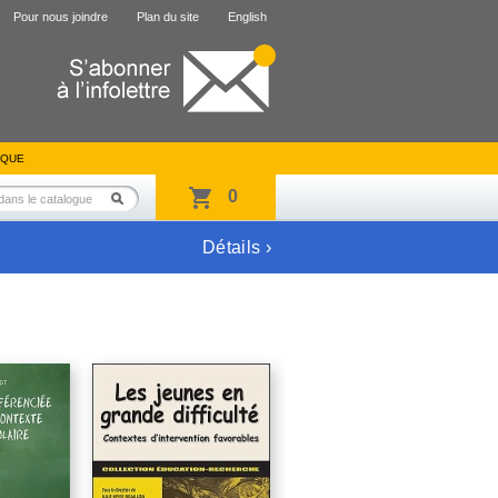
Pour nous joindre
Plan du site
English
IQUE
0
Détails ›