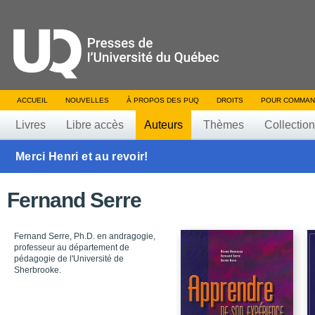
ACCUEIL
NOUVELLES
À PROPOS DES PUQ
DROITS
POUR COMMAN
Livres
Libre accès
Auteurs
Thèmes
Collectio
Merci Henri et au revoir!
Fernand Serre
Fernand Serre, Ph.D. en andragogie,
professeur au département de
pédagogie de l'Université de
Sherbrooke.