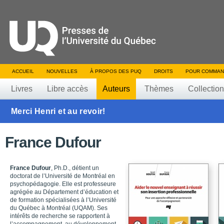
ACCUEIL
NOUVELLES
À PROPOS DES PUQ
DROITS
POUR COMMAN
Livres
Libre accès
Auteurs
Thèmes
Collectio
Merci Henri et au revoir!
France Dufour
France Dufour
, Ph.D., détient un
doctorat de l’Université de Montréal en
psychopédagogie. Elle est professeure
agrégée au Département d’éducation et
de formation spécialisées à l’Université
du Québec à Montréal (UQAM). Ses
intérêts de recherche se rapportent à