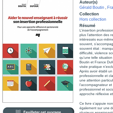
Auteur(s)
Gérald Boutin
,
Fr
Collection
Hors collection
Résumé
L’insertion professi
plus l’attention des 
intéressés eux-mêmes
souvent, s’accompagn
souvent état : manqu
difficulté, violence s
qu’une telle situatio
Boutin et France Duf
visée pratique n’excl
Après avoir établi un
professionnelle et cl
une attention particul
l’accompagnateur et 
professionnel et soci
approche réflexive et 
Ce livre s’appuie no
également sur une d
Feuilleter cet ouvrage
plusieurs enseignant