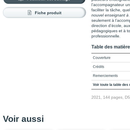
l’accompagnateur un 
faciliter la tâche, qu
Fiche produit
nouvel enseignant à r
seulement à l’accomp
direction d’école, a
pédagogiques et à to
professionnelle.
Table des matièr
Couverture
Crédits
Remerciements
Table des matières
Voir toute la table des
Liste des encadrés, fig
2021, 144 pages, D
Avant-propos
Chapitre 1 / L’insertio
l’enseignant débutant : 
Voir aussi
3 / Les propositions pou
débutants