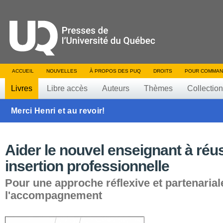
ACCUEIL
NOUVELLES
À PROPOS DES PUQ
DROITS
POUR COMMAN
Livres
Libre accès
Auteurs
Thèmes
Collectio
Merci Henri et au revoir!
Aider le nouvel enseignant à réu
insertion professionnelle
Pour une approche réflexive et partenarial
l'accompagnement