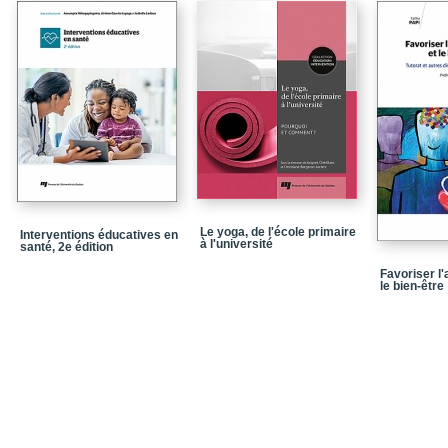
Conclusion
Références
Chapitre 2 / La notion 
Conclusion
Références
Chapitre 3 / Le proces
caractéristiques, acteur
1 / Les principales car
Le yoga, de l'école primaire
Interventions éducatives en
débutant
à l'université
santé, 2e édition
Références
Favoriser l
le bien-être
Chapitre 4 / La relati
et modes d’accompag
Conclusion
Références
Chapitre 5 / La réflexi
Références