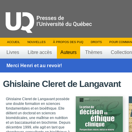
ACCUEIL
NOUVELLES
À PROPOS DES PUQ
DROITS
POUR COMMAN
Livres
Libre accès
Auteurs
Thèmes
Collectio
Merci Henri et au revoir!
Ghislaine Cleret de Langavant
Ghislaine Cleret de Langavant possède
une double formation en sciences
fondamentales et en bioéthique. Elle
détient un doctorat en sciences
biomédicales, une maîtrise en nutrition
et un baccalauréat en biochimie. Depuis
décembre 1999, elle agit en tant que