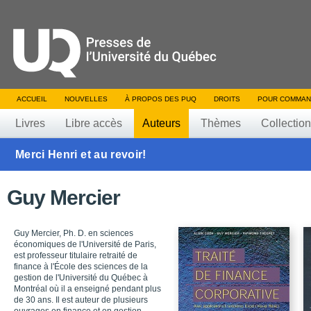
ACCUEIL
NOUVELLES
À PROPOS DES PUQ
DROITS
POUR COMMAN
Livres
Libre accès
Auteurs
Thèmes
Collectio
Merci Henri et au revoir!
Guy Mercier
Guy Mercier, Ph. D. en sciences
économiques de l'Université de Paris,
est professeur titulaire retraité de
finance à l'École des sciences de la
gestion de l'Université du Québec à
Montréal où il a enseigné pendant plus
de 30 ans. Il est auteur de plusieurs