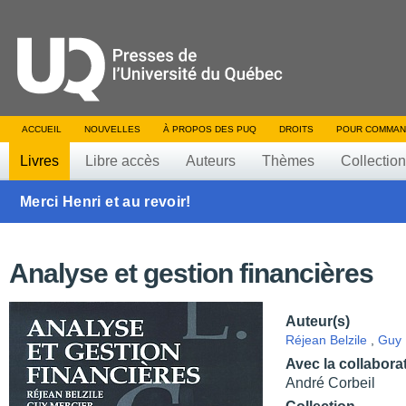
ACCUEIL
NOUVELLES
À PROPOS DES PUQ
DROITS
POUR COMMAN
Livres
Libre accès
Auteurs
Thèmes
Collectio
Merci Henri et au revoir!
Analyse et gestion financières
Auteur(s)
Réjean Belzile
,
Guy 
Avec la collabora
André Corbeil