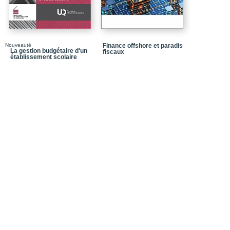
Chapitre 7_L'actualisati
Chapitre 8_Introduction
Chapitre 9_Les critères
Nouveauté
Finance offshore et paradis
Chapitre 10_L'analyse de
La gestion budgétaire d'un
fiscaux
l'aspect fiscal
établissement scolaire
Chapitre 11_Les critère
et modalités d'applicati
Partie 5_L'analyse des 
Chapitre 12_Notions fo
Chapitre 13_L'analyse d
Chapitre 14_L'analyse d
Partie 6_Le contrôle et 
Chapitre 15_La gestion 
Partie 7_La gestion du
Chapitre 16_La gestion
Chapitre 17_La gestion