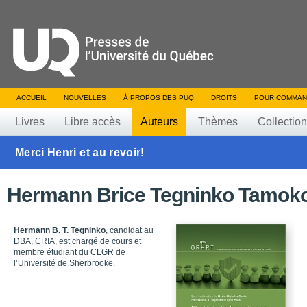
ACCUEIL
NOUVELLES
À PROPOS DES PUQ
DROITS
POUR COMMAN
Livres
Libre accès
Auteurs
Thèmes
Collectio
Merci Henri et au revoir!
Hermann Brice Tegninko Tamok
Hermann B. T. Tegninko
, candidat au
DBA, CRIA, est chargé de cours et
membre étudiant du CLGR de
l’Université de Sherbrooke.