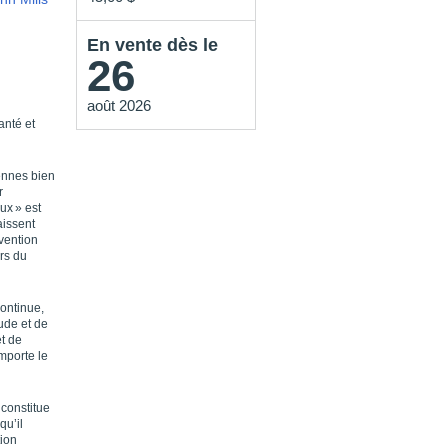
En vente dès le
26
août 2026
anté et
iennes bien
r
ux » est
aissent
vention
urs du
continue,
ude et de
et de
mporte le
 constitue
qu’il
tion