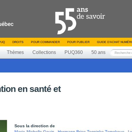
PUQ
DROITS
POUR COMMANDER
POUR PUBLIER
GUIDE D’ACHAT NUMÉR
Thèmes
Collections
PUQ360
50 ans
ntion en santé et
Sous la direction de
Marie-Michelle Gouin
,
Hermann Brice Tegninko Tamokoue
,
Ly