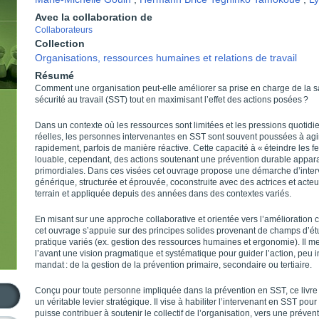
Avec la collaboration de
Collaborateurs
Collection
Organisations, ressources humaines et relations de travail
Résumé
Comment une organisation peut-elle améliorer sa prise en charge de la s
sécurité au travail (SST) tout en maximisant l’effet des actions posées ?
Dans un contexte où les ressources sont limitées et les pressions quotid
réelles, les personnes intervenantes en SST sont souvent poussées à agi
rapidement, parfois de manière réactive. Cette capacité à « éteindre les fe
louable, cependant, des actions soutenant une prévention durable appar
primordiales. Dans ces visées cet ouvrage propose une démarche d’inter
générique, structurée et éprouvée, coconstruite avec des actrices et acte
terrain et appliquée depuis des années dans des contextes variés.
En misant sur une approche collaborative et orientée vers l’amélioration 
cet ouvrage s’appuie sur des principes solides provenant de champs d’ét
pratique variés (ex. gestion des ressources humaines et ergonomie). Il m
l’avant une vision pragmatique et systématique pour guider l’action, peu i
mandat : de la gestion de la prévention primaire, secondaire ou tertiaire.
Conçu pour toute personne impliquée dans la prévention en SST, ce livre
un véritable levier stratégique. Il vise à habiliter l’intervenant en SST pour 
puisse contribuer à soutenir le collectif de l’organisation, vers une préven