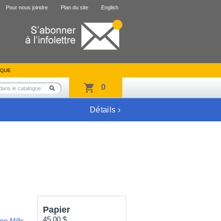
Pour nous joindre
Plan du site
English
IQUE
0
Détails ›
Papier
45,00 $
nn Mills