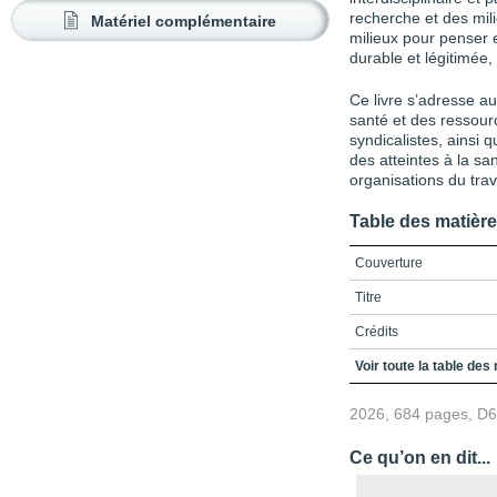
recherche et des milie
Matériel complémentaire
milieux pour penser 
durable et légitimée
Ce livre s’adresse a
santé et des ressour
syndicalistes, ainsi
des atteintes à la s
organisations du trava
Table des matièr
Couverture
Titre
Crédits
Préface de Louise Otis
Voir toute la table des
Remerciements
2026, 684 pages, D
Préambule
Ce qu’on en dit...
TABLE DES MATIÈRES