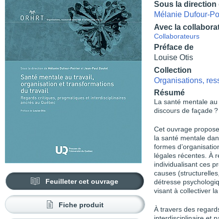
Sous la direction
Mélanie Dufour-Poi
Avec la collabora
Collaborateurs
Préface de
Louise Otis
Collection
Organisations, res
Résumé
La santé mentale au t
discours de façade ?
Cet ouvrage propose 
la santé mentale dans 
formes d’organisation
légales récentes. À r
individualisant ces p
causes (structurelles
Feuilleter cet ouvrage
détresse psychologiqu
visant à collectiver l
Fiche produit
À travers des regard
interdisciplinaire et