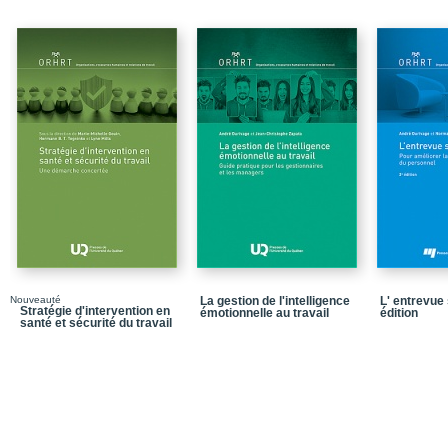
solutions
Chapitre 3 – La prévent
ancrée dans les principe
d’accessibilité
Chapitre 4 – La santé me
maux
Chapitrte 5 – Travail e
formes d’organisation du
droit
Chapitre 6 – Le travail
santé au travail et hors 
PARTIE 2 – Recension d
entourant les obligatio
Chapitre 7 – Les norme
l’inspectorat) en prése
Nouveauté
La gestion de l'intelligence
L' entrevue 
Stratégie d'intervention en
évolutions potentielles
émotionnelle au travail
édition
santé et sécurité du travail
Chapitre 8 – L’inspecto
psychosociaux » et de la
l’utilisation des instru
Chapitre 9 – Mobilisati
de la protection de la s
Chapitre 10 – Une visi