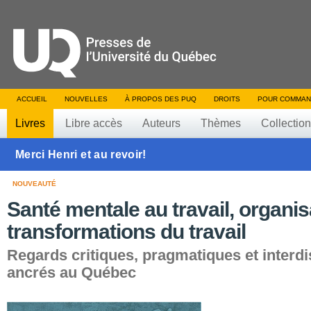
ACCUEIL
NOUVELLES
À PROPOS DES PUQ
DROITS
POUR COMMAN
Livres
Libre accès
Auteurs
Thèmes
Collectio
Merci Henri et au revoir!
NOUVEAUTÉ
Santé mentale au travail, organis
transformations du travail
Regards critiques, pragmatiques et interdi
ancrés au Québec