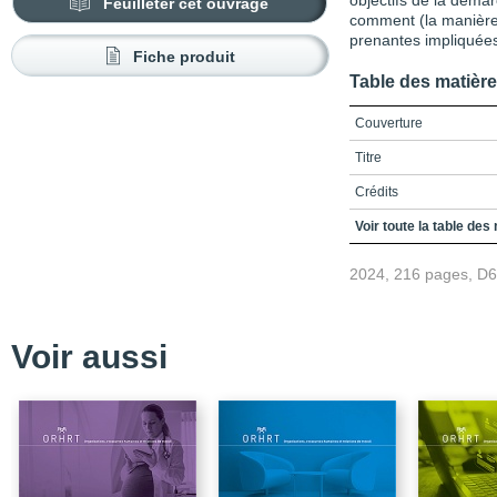
objectifs de la démar
Feuilleter cet ouvrage
comment (la manière d
prenantes impliquées
Fiche produit
Table des matièr
Couverture
Titre
Crédits
Préface – La nécessaire
Voir toute la table des
EDIA : une démarche nov
2024, 216 pages, D
Remerciements
Table des matières
Liste des encadrés
Voir aussi
Liste des tableaux
Liste des sigles et acr
Introduction
EDIA : les notions impo