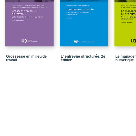
Quelques données de 
La structure de l’ouvra
Références
PARTIE I – Poser un di
Chapitre 1 – Le diagnost
Chapitre 2 – La réalisa
Grossesse en milieu de
L' entrevue structurée, 2e
Le managem
travail
édition
numérique
PARTIE II – Déployer u
Chapitre 3 – La rédactio
Chapitre 4 – La mise e
Conclusion générale
Lexique
Références
Dans la même collecti
Quatrième de couvertu