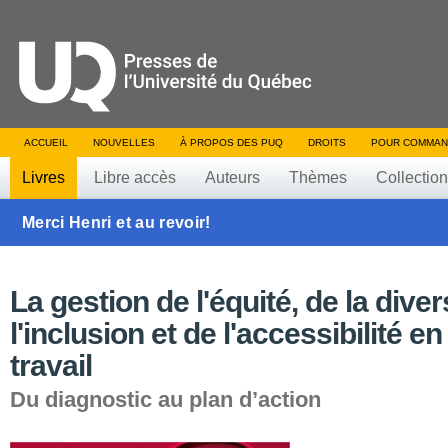
ACCUEIL
NOUVELLES
À PROPOS DES PUQ
DROITS
POUR COMMAN
Livres
Libre accès
Auteurs
Thèmes
Collectio
Merci Henri et au revoir!
La gestion de l'équité, de la diver
l'inclusion et de l'accessibilité en
travail
Du diagnostic au plan d’action