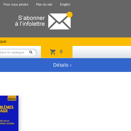
Pour nous joindre
Plan du site
English
IQUE
0
Détails ›