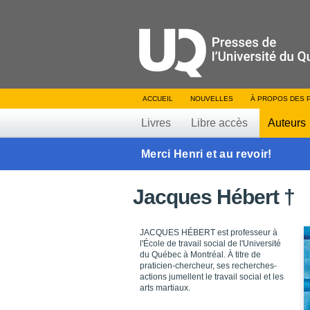
ACCUEIL
NOUVELLES
À PROPOS DES 
Livres
Libre accès
Auteurs
Merci Henri et au revoir!
Jacques Hébert †
JACQUES HÉBERT est professeur à
l'École de travail social de l'Université
du Québec à Montréal. À titre de
praticien-chercheur, ses recherches-
actions jumellent le travail social et les
arts martiaux.