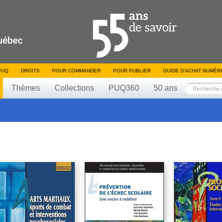
PUQ
DROITS
POUR COMMANDER
POUR PUBLIER
GUIDE D’ACHAT NUMÉR
Thèmes
Collections
PUQ360
50 ans