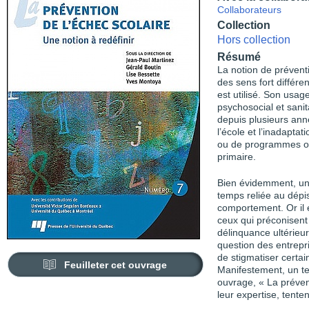
Collaborateurs
Collection
Hors collection
Résumé
La notion de prévent
des sens fort différe
est utilisé. Son usa
psychosocial et sani
depuis plusieurs anné
l’école et l’inadapta
ou de programmes off
primaire.
Bien évidemment, une
temps reliée au dépis
comportement. Or il e
ceux qui préconisent
délinquance ultérieur
question des entrepr
de stigmatiser certai
Feuilleter cet ouvrage
Manifestement, un tel
ouvrage, « La prévent
leur expertise, tente