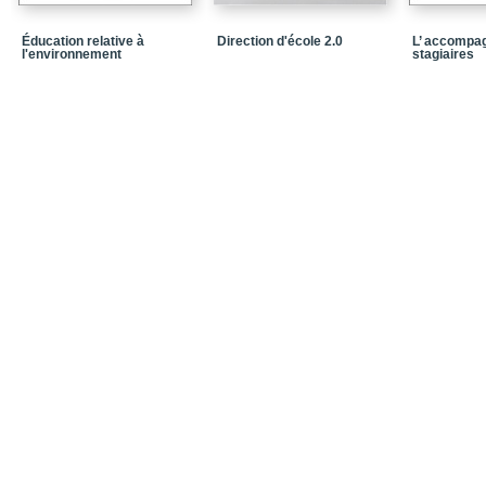
Les acteurs, la prévent
formation en éducation
Éducation relative à
Direction d'école 2.0
L’ accompa
l'environnement
stagiaires
La formation continue 
année
Pour prévenir l’échec s
La prévention de l’éche
établissement scolaire
L’intervention de la dir
échec scolaire
Épilogue
Liste des auteurs