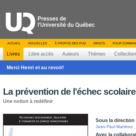
ACCUEIL
NOUVELLES
À PROPOS DES PUQ
DROITS
POUR COMMAN
Livres
Libre accès
Auteurs
Thèmes
Collectio
Merci Henri et au revoir!
La prévention de l'échec scolaire
Une notion à redéfinir
Sous la direction
Jean-Paul Martinez
Avec la collabora