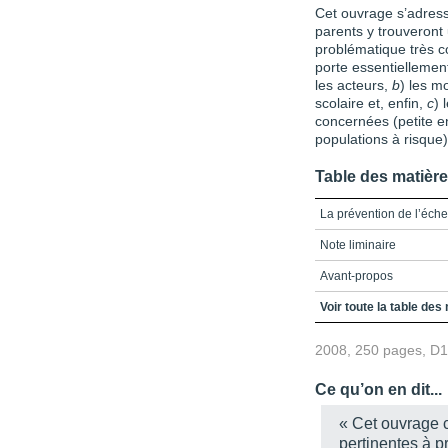
Cet ouvrage s’adresse
parents y trouveront
problématique très co
porte essentiellement
les acteurs,
b
) les m
scolaire et, enfin,
c
) 
concernées (petite en
populations à risque)
Table des matièr
La prévention de l’éche
Note liminaire
Avant-propos
Table des matières
Voir toute la table des
Allocution de madame 
2008, 250 pages, D
La prévention de l’éche
Ce qu’on en dit...
Partie 1 - La prévention
« Cet ouvrage c
L’orthopédagogue
pertinentes à pr