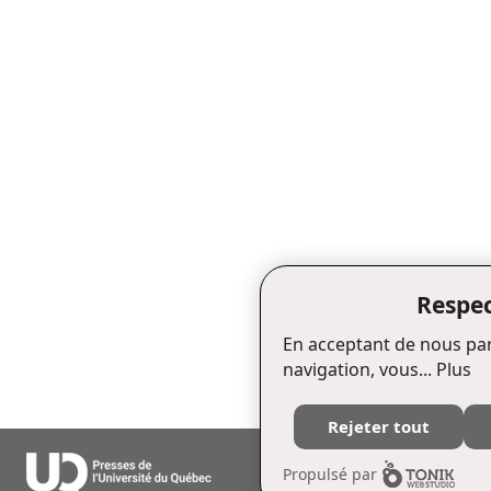
Respec
En acceptant de nous par
navigation, vous...
Plus
Rejeter tout
Édifice Fleurie, 480, de La Chapell
Propulsé par
Tél. : (418) 657-4399 Téléc. : (418