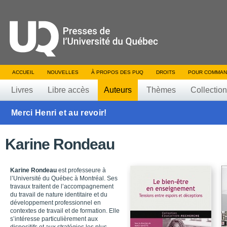
ACCUEIL
NOUVELLES
À PROPOS DES PUQ
DROITS
POUR COMMAN
Livres
Libre accès
Auteurs
Thèmes
Collectio
Merci Henri et au revoir!
Karine Rondeau
Karine Rondeau
est professeure à
l’Université du Québec à Montréal. Ses
travaux traitent de l’accompagnement
du travail de nature identitaire et du
développement professionnel en
contextes de travail et de formation. Elle
s’intéresse particulièrement aux