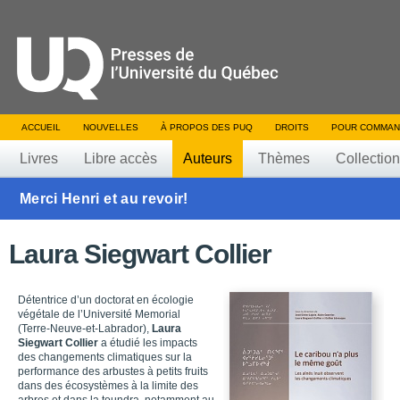
ACCUEIL
NOUVELLES
À PROPOS DES PUQ
DROITS
POUR COMMAN
Livres
Libre accès
Auteurs
Thèmes
Collectio
Merci Henri et au revoir!
Laura Siegwart Collier
Détentrice d’un doctorat en écologie
végétale de l’Université Memorial
(Terre-Neuve-et-Labrador),
Laura
Siegwart Collier
a étudié les impacts
des changements climatiques sur la
performance des arbustes à petits fruits
dans des écosystèmes à la limite des