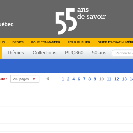
PUQ
DROITS
POUR COMMANDER
POUR PUBLIER
GUIDE D’ACHAT NUMÉR
Thèmes
Collections
PUQ360
50 ans
1
2
4
6
7
8
9
10
11
12
13
1
icher
20 / pages