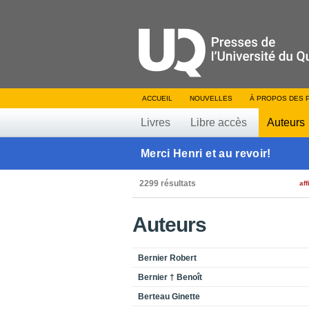
ACCUEIL
NOUVELLES
À PROPOS DES 
Livres
Libre accès
Auteurs
Merci Henri et au revoir!
2299 résultats
aff
Auteurs
Bernier Robert
Bernier † Benoît
Berteau Ginette