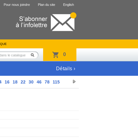
Pour nous joindre
Plan du site
English
IQUE
0
Détails ›
4
16
18
22
30
46
78
115