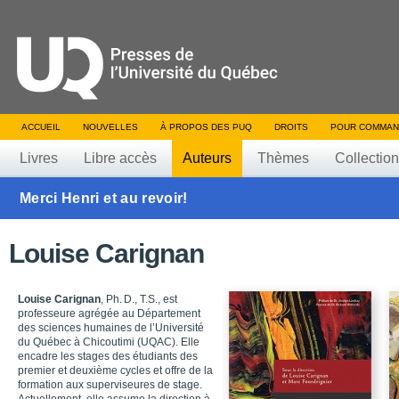
ACCUEIL
NOUVELLES
À PROPOS DES PUQ
DROITS
POUR COMMAN
Livres
Libre accès
Auteurs
Thèmes
Collectio
Merci Henri et au revoir!
Louise Carignan
Louise Carignan
,
Ph. D., T.S., est
professeure agrégée au Département
des sciences humaines de l’Université
du Québec à Chicoutimi (UQAC).
Elle
encadre les stages des étudiants des
premier et deuxième cycles et offre de la
formation
aux superviseures de stage.