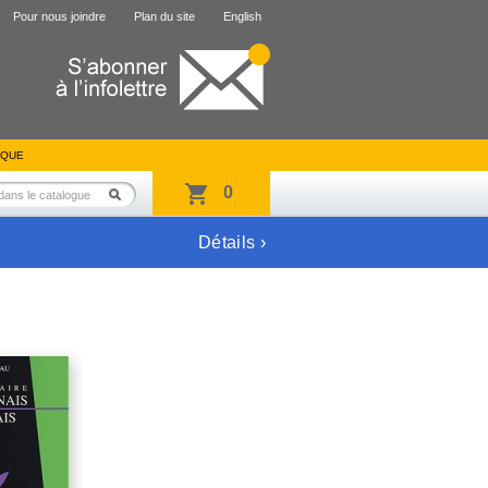
Pour nous joindre
Plan du site
English
IQUE
0
Détails ›