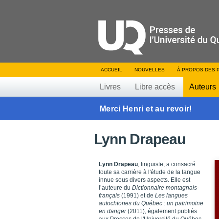
ACCUEIL
NOUVELLES
À PROPOS DES 
Livres
Libre accès
Auteurs
Merci Henri et au revoir!
Lynn Drapeau
Lynn Drapeau
, linguiste, a consacré
toute sa carrière à l'étude de la langue
innue sous divers aspects. Elle est
l’auteure du
Dictionnaire montagnais-
français
(1991) et de
Les langues
autochtones du Québec : un patrimoine
en danger
(2011), également publiés