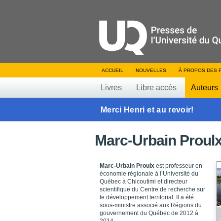
ACCUEIL
NOUVELLES
À PROPOS DES 
Livres
Libre accès
Auteurs
Merci Henri et au revoir!
Marc-Urbain Proul
Marc-Urbain Proulx
est professeur en
économie régionale à l’Université du
Québec à Chicoutimi et directeur
scientifique du Centre de recherche sur
le développement territorial. Il a été
sous-ministre associé aux Régions du
gouvernement du Québec de 2012 à