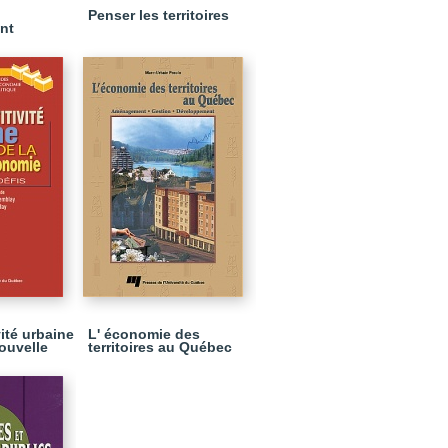
Penser les territoires
nt
ité urbaine
L' économie des
nouvelle
territoires au Québec