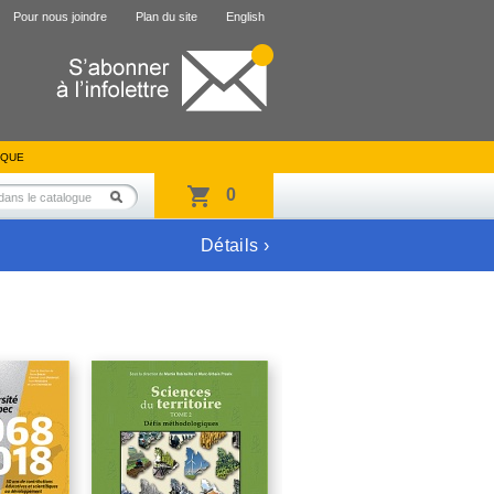
Pour nous joindre
Plan du site
English
IQUE
0
Détails ›