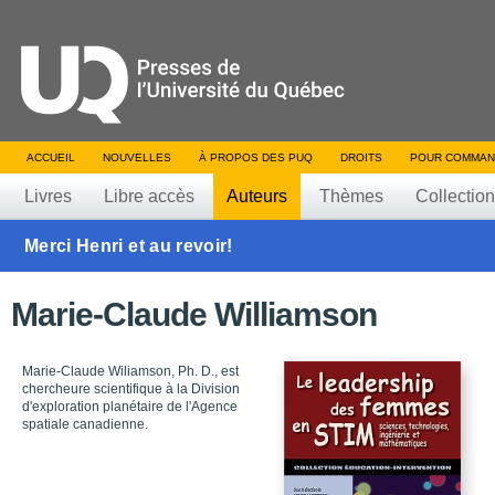
ACCUEIL
NOUVELLES
À PROPOS DES PUQ
DROITS
POUR COMMAN
Livres
Libre accès
Auteurs
Thèmes
Collectio
Merci Henri et au revoir!
Marie-Claude Williamson
Marie-Claude Wiliamson, Ph. D., est
chercheure scientifique à la Division
d'exploration planétaire de l'Agence
spatiale canadienne.