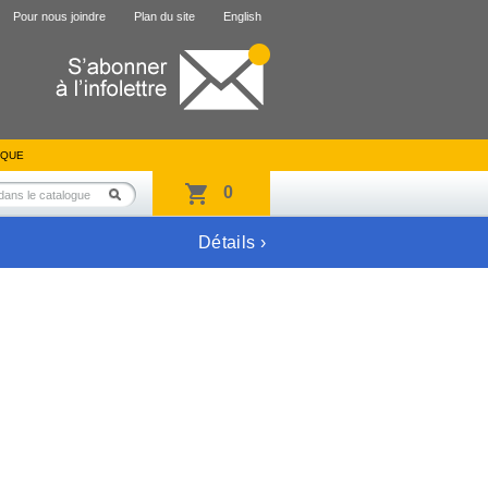
Pour nous joindre
Plan du site
English
IQUE
0
Détails ›