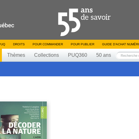
PUQ
DROITS
POUR COMMANDER
POUR PUBLIER
GUIDE D’ACHAT NUMÉR
Thèmes
Collections
PUQ360
50 ans