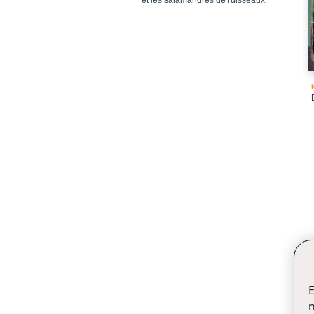
et les salamandres de ruisseaux.
E
n