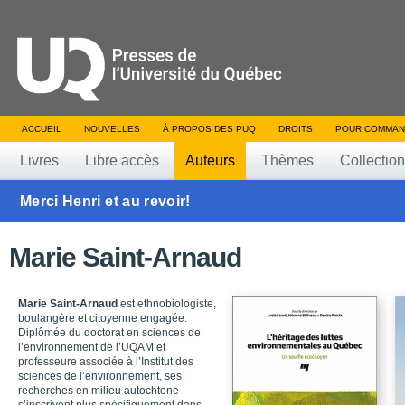
ACCUEIL
NOUVELLES
À PROPOS DES PUQ
DROITS
POUR COMMAN
Livres
Libre accès
Auteurs
Thèmes
Collectio
Merci Henri et au revoir!
Marie Saint-Arnaud
Marie Saint-Arnaud
est ethnobiologiste,
boulangère et citoyenne engagée.
Diplômée du doctorat en sciences de
l’environnement de l’UQAM et
professeure associée à l’Institut des
sciences de l’environnement, ses
recherches en milieu autochtone