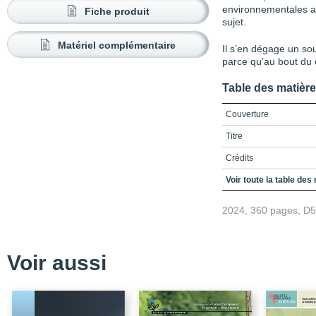
environnementales au
Fiche produit
sujet.
Matériel complémentaire
Il s’en dégage un souf
parce qu’au bout du c
Table des matièr
Couverture
Titre
Crédits
Remerciements
Voir toute la table des
Table des matières
2024, 360 pages, D
Témoignages
Liste des sigles et acr
Voir aussi
Introduction
Partie 1 / Mémoires de
Chapitre 1 / Une longue