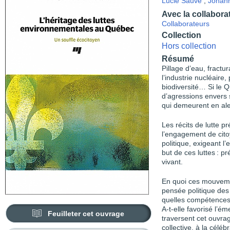
Lucie Sauvé
,
Johann
Avec la collabora
Collaborateurs
Collection
Hors collection
Résumé
Pillage d’eau, fractu
l’industrie nucléaire
biodiversité… Si le Q
d’agressions envers s
qui demeurent en ale
Les récits de lutte 
l’engagement de citoy
politique, exigeant l
but de ces luttes : p
vivant.
En quoi ces mouvemen
pensée politique des
quelles compétences l
A-t-elle favorisé l’é
Feuilleter cet ouvrage
traversent cet ouvra
collective, à la célébr