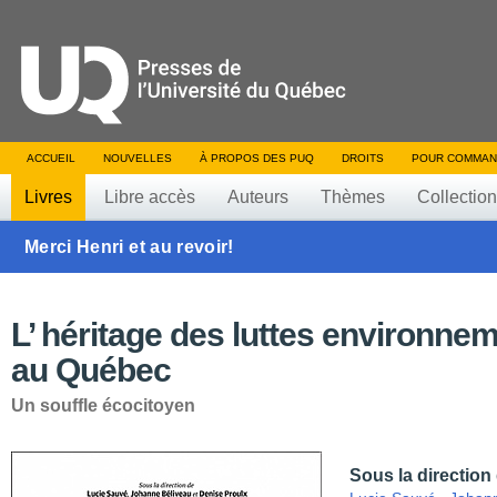
ACCUEIL
NOUVELLES
À PROPOS DES PUQ
DROITS
POUR COMMAN
Livres
Libre accès
Auteurs
Thèmes
Collectio
Merci Henri et au revoir!
L’ héritage des luttes environne
au Québec
Un souffle écocitoyen
Sous la direction