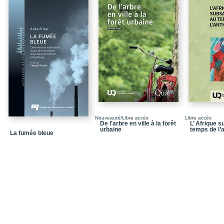
Chapitre 2 / 50 ans de 
Chapitre 3 / La vigilan
Chapitre 4 / La filière 
Chapitre 5 / Le transpor
Chapitre 6 / Le projet 
Chapitre 7 / De la prote
corridors écologiques
Chapitre 8 / Une mobilis
Nouveauté/Libre accès
Libre accès
cas du projet Authier
De l'arbre en ville à la forêt
L’ Afrique 
urbaine
temps de l’
La fumée bleue
Partie 2 / L’apportde ce
Chapitre 9 / Caractérist
Chapitre 10 / Résultats
Conclusion
Pour aller plus loin / D
citoyennes en environ
Notices biographiques